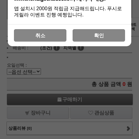
앱 설치시 2000원 적립금 지급해드립니다. 푸시로
게릴라 이벤트 진행 예쩡입니다.
상세보기
취소
확인
상품가 :
3,000
원
배송비 :
(조건)
!
지역별
!
오일선택 :
총 상품 금액
0
원
구매하기
장바구니
관심상품
상품리뷰
[0]