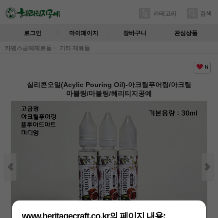
카테고리
검색
로그인
마이페이지
장바구니
관심상품
카덴스공예재료들
기타 재료들
6
실리콘오일(Acylic Pouring Oil)-아크릴푸어링/아크릴
마블링/마블링/헤리티지공예
www.heritagecraft.co.kr의 페이지 내용: