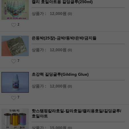
캘리 호일아트용 길딩글루(250ml)
상품가 :
12,000원
(0)
2
은동박(25장)-금박/동박/은박/금지들
상품가 :
12,000원
(0)
7
초강력 길딩글루(Gilding Glue)
상품가 :
12,000원
(0)
7
핫스탬핑칼라호일-칼라호일/캘리용호일/길딩글루/
호일아트
상품가 :
15,000원
(0)