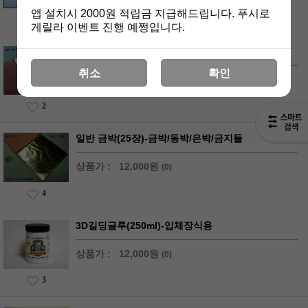
앱 설치시 2000원 적립금 지급해드립니다. 푸시로
4
게릴라 이벤트 진행 예쩡입니다.
일반 은박(25장)-금박/동박/은박/금지들
취소
확인
상품가 :
12,000원
(0)
2
일반 금박(25장)-금박/동박/은박/금지들
상품가 :
12,000원
(0)
4
3D길딩글루(250ml)-입체장식용
상품가 :
12,000원
(0)
3