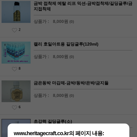
금박 접착제 메탈 리프 믹션-금박접착제/길딩글루/금
지접착제
상품가 :
8,000원
(0)
2
캘리 호일아트용 길딩글루(120ml)
상품가 :
8,000원
(0)
8
금은동박 마감제-금박/동박/은박/금지들
상품가 :
8,000원
(0)
6
초강력 길딩글루(소)
www.heritagecraft.co.kr의 페이지 내용:
상품가 :
8,000원
(0)