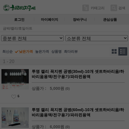
카테고리
검색
로그인
마이페이지
장바구니
관심상품
금박/캘리/호일아트
최신순
낮은가격
높은가격
상품명
최다리뷰
1 - 20
투명 캘리 꼭지펜 공병(30ml)-10개 셋트하바리움/하
바리움용액/전구용기/파라핀용액
상품가 :
5,000원
(0)
6
투명 캘리 꼭지펜 공병(60ml)-10개 셋트하바리움/하
바리움용액/전구용기/파라핀용액
상품가 :
6,000원
(0)