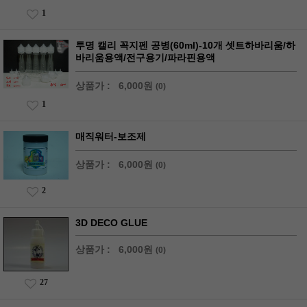
1
투명 캘리 꼭지펜 공병(60ml)-10개 셋트하바리움/하
바리움용액/전구용기/파라핀용액
상품가 :
6,000원
(0)
1
매직워터-보조제
상품가 :
6,000원
(0)
2
3D DECO GLUE
상품가 :
6,000원
(0)
27