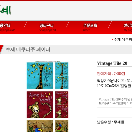
수제 데쿠
수제 데쿠파주 페이퍼
Vintage Tile-20
판매가격 :
7,000원
백상지60g/사이즈 : 32.
10X10CmX6개/길
Vintage Tile-20/
트/데쿠파주/데코페이
남은수량 : 무제한