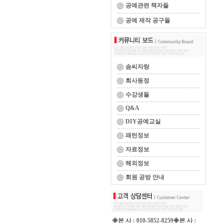
공예관련 책자들
공예 제작 공구들
솜씨자랑
회사동정
수강생들
Q&A
DIY공예교실
패턴정보
자료정보
해외정보
회원 공방 안내
◈본 사 : 010-5852-8259◈본 사 :