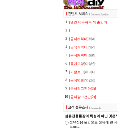
1
[
냅킨 데쿠파주 책 출간예
2
[
3
[
공식캐릭터
]헤리
4
[
공식캐릭터
]헤리
5
[
공식캐릭터
]헤리
6
[
용기모양
]다양한
7
[
카탈로그
]헤리티
8
[
공식명함
]영업점
9
[
공식광고전단(3)
]
10
[
공식광고전단(2)
]
섬유전용물감의 특성이 아닌 것은?
섬유전용 물감으로 섬유에 만 사
용한다.