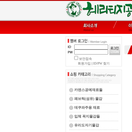
보안접속
회원가입
|
ID/PW 찾기
카덴스공예재료들
패브릭(섬유) 물감
데쿠파주용 재료
입체 꼭지물감들
유리도자기물감