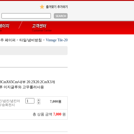
파주 페이퍼
>
타일/냄비받침
>
Vintage Tile-20
8CmX65Cm/내부 20.2X20.2CmX3개
딩글루 이지글루와 고무롤러사용
수제냅킨/냅킨/냅킨아
7,000
원
퍼/승화전시
총 상품 금액
7,000
원