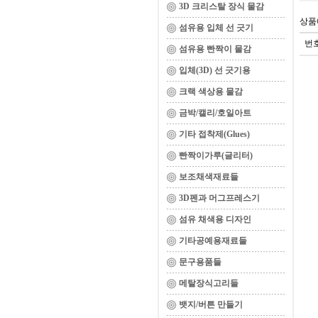
3D 크리스탈 장식 물감
상품
섬유용 입체 선 긋기
번
섬유용 빤짝이 물감
입체(3D) 선 긋기용
크랙 색상용 물감
금박/캘리/호일아트
기타 접착제(Glues)
빤짝이가루(글리터)
보조채색재료들
3D펜과 머그프레스기
섬유 채색용 디자인
기타공예용재료들
문구용품들
메탈장식고리들
뱃지/버튼 만들기