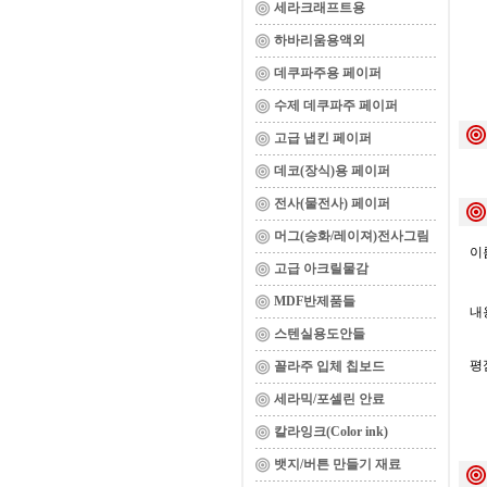
세라크래프트용
하바리움용액외
데쿠파주용 페이퍼
수제 데쿠파주 페이퍼
고급 냅킨 페이퍼
데코(장식)용 페이퍼
전사(물전사) 페이퍼
머그(승화/레이져)전사그림
이름
고급 아크릴물감
MDF반제품들
내용
스텐실용도안들
평
꼴라주 입체 칩보드
세라믹/포셀린 안료
칼라잉크(Color ink)
뱃지/버튼 만들기 재료