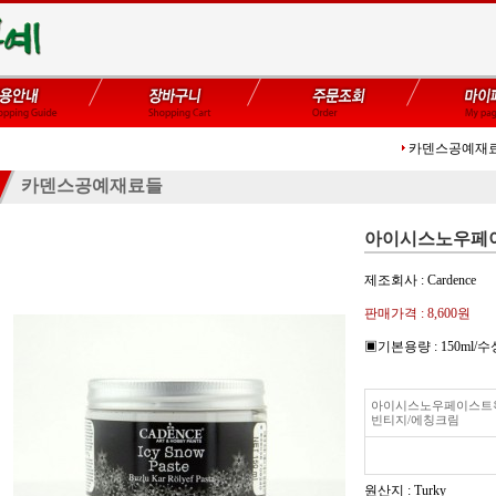
카덴스공예재
카덴스공예재료들
아이시스노우페
제조회사 : Cardence
판매가격 :
8,600원
▣기본용량 : 150ml
아이시스노우페이스트왁
빈티지/에칭크림
원산지 : Turky