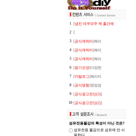
1
[
냅킨 데쿠파주 책 출간예
2
[
3
[
공식캐릭터
]헤리
4
[
공식캐릭터
]헤리
5
[
공식캐릭터
]헤리
6
[
용기모양
]다양한
7
[
카탈로그
]헤리티
8
[
공식명함
]영업점
9
[
공식광고전단(3)
]
10
[
공식광고전단(2)
]
섬유전용물감의 특성이 아닌 것은?
섬유전용 물감으로 섬유에 만 사
용한다.