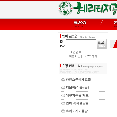
보안접속
회원가입
|
ID/PW 찾기
카덴스공예재료들
패브릭(섬유) 물감
데쿠파주용 재료
입체 꼭지물감들
유리도자기물감