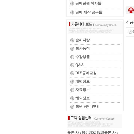
공예관련 책자들
공예 제작 공구들
상품
번
솜씨자랑
회사동정
수강생들
Q&A
DIY공예교실
패턴정보
자료정보
해외정보
회원 공방 안내
◈본 사 : 010-5852-8259◈본 사 :