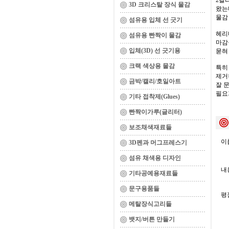
2칼
3D 크리스탈 장식 물감
왔는데
물감
섬유용 입체 선 긋기
헤리
섬유용 빤짝이 물감
마감
입체(3D) 선 긋기용
묻혀
크랙 색상용 물감
특히
제거
금박/캘리/호일아트
잘 
필요
기타 접착제(Glues)
빤짝이가루(글리터)
보조채색재료들
이름
3D펜과 머그프레스기
섬유 채색용 디자인
내용
기타공예용재료들
문구용품들
평
메탈장식고리들
뱃지/버튼 만들기