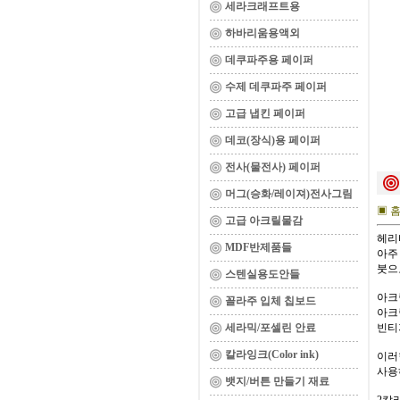
세라크래프트용
하바리움용액외
데쿠파주용 페이퍼
수제 데쿠파주 페이퍼
고급 냅킨 페이퍼
데코(장식)용 페이퍼
전사(물전사) 페이퍼
머그(승화/레이져)전사그림
▣ 
고급 아크릴물감
헤리
MDF반제품들
아주
붓으
스텐실용도안들
아크
꼴라주 입체 칩보드
아크
세라믹/포셀린 안료
빈티
칼라잉크(Color ink)
이러
사용
뱃지/버튼 만들기 재료