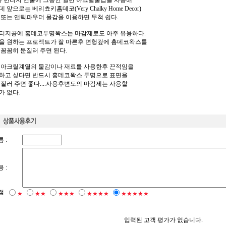
라 빈티지 연출에 그동안 일반 아크릴물감을 사용해
 앞으로는 베리쵸키홈데코(Very Chalky Home Decor)
 또는 앤틱파우더 물감을 이용하면 무척 쉽다.
티지공예 홈데코투명왁스는 마감제로도 아주 유용하다.
을 원하는 프로젝트가 잘 마른후 면헝겊에 홈데코왁스를
 꼼꼼히 문질러 주면 된다.
 아크릴계열의 물감이나 재료를 사용한후 끈적임을
하고 싶다면 반드시 홈데코왁스 투명으로 표면을
문질러 주면 좋다....사용후변도의 마감제는 사용할
가 없다.
 :
 :
점
★
★★
★★★
★★★★
★★★★★
입력된 고객 평가가 없습니다.