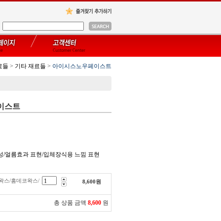
료들
>
기타 재료들
>
아이시스노우페이스트
이스트
/수성/얼름효과 표현/입체장식용 느낌 표현
스/홈데코왁스/
8,600
원
총 상품 금액
8,600
원