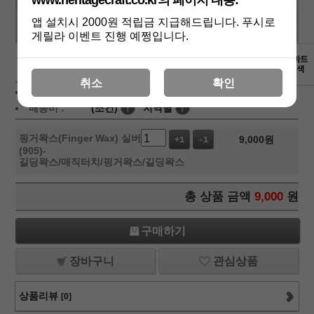
www.heritagecraft.co.kr의 페이지 내용:
앱 설치시 2000원 적립금 지급해드립니다. 푸시로
게릴라 이벤트 진행 예쩡입니다.
상세보기
취소
확인
상품가 :
9,000
원
적립금:1000원
배송비 :
(조건)
!
지역별
!
핑거왁스(Finger Wax) 실버
9,000
원
+1
-1
(905)-
길딩왁스/매직터치/핑거왁스/길딩왁스
총 상품 금액
9,000
원
구매하기
장바구니
관심상품
상품리뷰
[0]