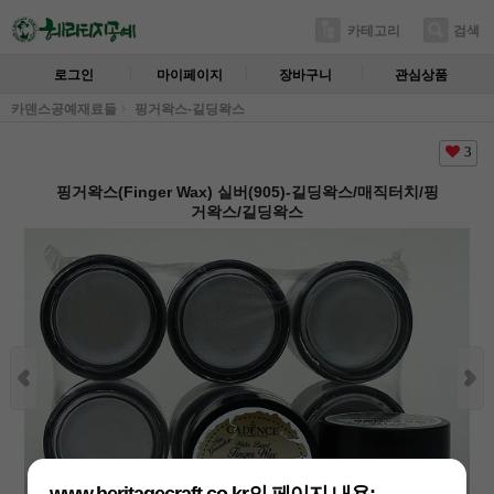
카테고리
검색
로그인
마이페이지
장바구니
관심상품
카덴스공예재료들
핑거왁스-길딩왁스
3
핑거왁스(Finger Wax) 실버(905)-길딩왁스/매직터치/핑
거왁스/길딩왁스